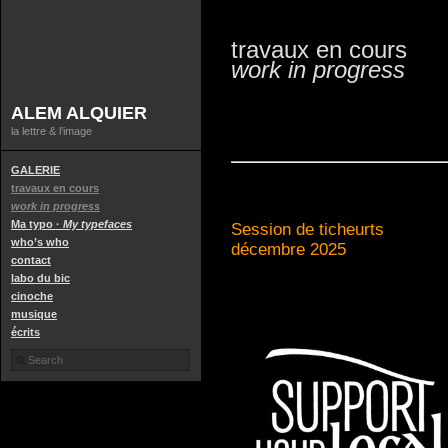
travaux en cours
work in progress
ALEM ALQUIER
la lettre & l’image
GALERIE
travaux en cours
work in progress
Ma typo ·
My typefaces
Session de ticheurts
who’s who
décembre 2025
contact
labo du bic
cinoche
musique
écrits