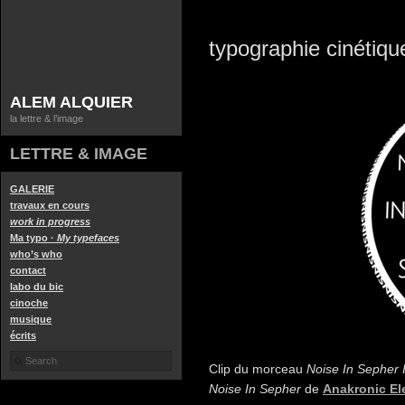
typographie cinétiqu
ALEM ALQUIER
la lettre & l’image
LETTRE & IMAGE
GALERIE
travaux en cours
work in progress
Ma typo ·
My typefaces
who’s who
contact
labo du bic
cinoche
musique
écrits
Clip du morceau
Noise In Sepher 
Noise In Sepher
de
Anakronic El