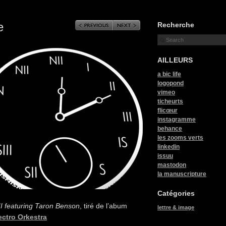
e
Recherche
AILLEURS
a bic life
logopond
vimeo
ticheurts
flicœur
instagramme
behance
les zooms verts
linkedin
issuu
mastodon
la manuscripture
Catégories
II featuring Taron Benson
, tiré de l’abum
lettre & image
ectro Orkestra